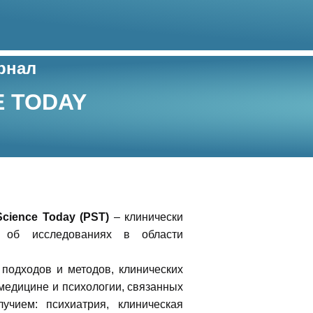
рнал
E TODAY
Science Today (PST)
– клинически
я об исследованиях в области
подходов и методов, клинических
 медицине и психологии, связанных
учием: психиатрия, клиническая