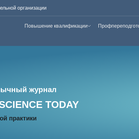
ельной организации
Повышение квалификации
Профпереподгот
Курсы в записи
Символдрама
урнал PSYCHOTHER
Супервизии
Современная
психотерапия
личностных стру
Учебная терапия
зычный журнал
Психосоматичес
расстройства:
SCIENCE TODAY
каузальная
психотерапия
ой практики