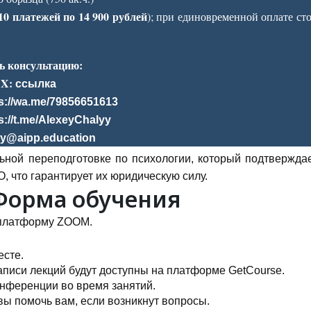
10 платежей по 14 900 рублей
); при единовременной оплате ст
ь консультацию:
X:
ссылка
s://wa.me/79856651613
s://t.me/AlexeyChalyy
ly@aipp.education
ьной переподготовке по психологии, который подтвержда
 что гарантирует их юридическую силу.
Форма обучения
 платформу ZOOM.
есте.
аписи лекций будут доступны на платформе GetCourse.
онференции во время занятий.
вы помочь вам, если возникнут вопросы.