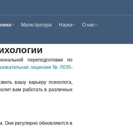
овка
Магистратура
Наука
О нас
Научный журнал
Лицензия
Psychotherapy
 психологии
ихологии
Science Today
Преподаватели
иональной переподготовки по
зовательная лицензия № Л035-
тур
Журнал «Грани
Наша модальность
психотерапии»
психотерапии
звить вашу карьеру психолога,
ие
волит вам работать в различных
Конференция «Кейс-
VI (2026 г.)
Ассоциация МАИКП
стади в
психотерапии»
V (2025 г.)
Открытые вебинары
. Они регулярно обновляются в
IV (2025 г.)
Центр психотерапии