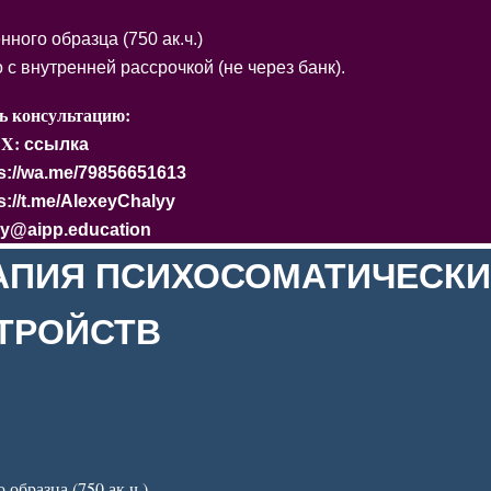
ого образца (750 ак.ч.)
с внутренней рассрочкой (не через банк).
ь консультацию:
X:
ссылка
s://wa.me/79856651613
s://t.me/AlexeyChalyy
ly@aipp.education
АПИЯ ПСИХОСОМАТИЧЕСКИ
ТРОЙСТВ
образца (750 ак.ч.)