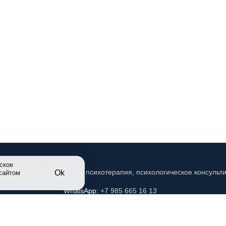
ское
Ok
 сайтом
WhatsApp:
+7 985 665 16 13
mail@aipp.education