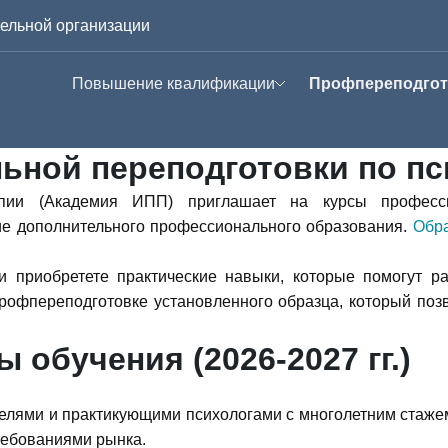
ельной организации
Повышение квалификации
Профпереподгот
Летняя школа
Символдрама
травматерапии — c 1
переподготовка по
ьной переподготовки по пс
июля
Современная
рапии (Академия ИПП) приглашает на курсы професс
психотерапия
е дополнительного профессионального образования.
Обра
Курсы в записи
личностных струк
 приобретете практические навыки, которые помогут ра
Супервизии
Психосоматическ
рофпереподготовке установленного образца, который поз
расстройства:
каузальная
Учебная терапия
 обучения (2026-2027 гг.)
психотерапия
ями и практикующими психологами с многолетним стажем
ребованиями рынка.