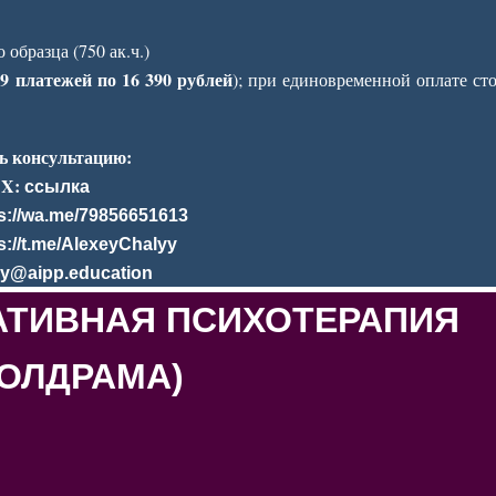
образца (750 ак.ч.)
9 платежей по 16 390 рублей
—
); при единовременной оплате ст
ь консультацию:
X:
ссылка
s://wa.me/79856651613
s://t.me/AlexeyChalyy
ly@aipp.education
АТИВНАЯ ПСИХОТЕРАПИЯ
ОЛДРАМА)