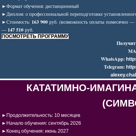
►
Формат обучения: дистанционный
►
Диплом: о профессиональной переподготовке установленного 
►
163 900
Стоимость:
руб. (возможность оплаты помесячно 
147 510
—
руб.
ПОСМОТРЕТЬ ПРОГРАММУ
Получит
MA
WhatsApp:
http
Telegram:
http
alexey.cha
КАТАТИМНО-ИМАГИН
(СИМВ
►
Продолжительность: 10 месяцев
►
Начало обучения: сентябрь 2026
►
Конец обучения: июнь 2027